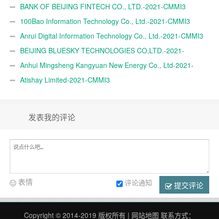
BANK OF BEIJING FINTECH CO., LTD.-2021-CMMI3
100Bao Information Technology Co., Ltd.-2021-CMMI3
Anrui Digital Information Technology Co., Ltd.-2021-CMMI3
BEIJING BLUESKY TECHNOLOGIES CO,LTD.-2021-
CMMI3
Anhui Mingsheng Kangyuan New Energy Co., Ltd-2021-
CMMI3
Atishay Limited-2021-CMMI3
发表我的评论
表情
评论通知
提交评论
Copyright © 2014-2019 版权所有 |
网站地图
联系方式：