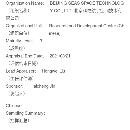
Organization Name：
BEIJING SEAS SPACE TECHNOLOG
（组织名称）
Y CO., LTD. 北京科电航宇空间技术有
限公司
Organizational Unit：
Research and Development Center (Ch
（组织单位）
inese)
Maturity Level：
3
（成熟度）
Appraisal End Date：
2021/03/21
（评估结束日期）
Lead Appraiser：
Hongwei Liu
（主任评估师）
Sponsor：
Haicheng Jin
（发起人）
Chinese
Sampling Summary：
（抽样汇总）