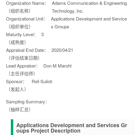
Organization Name：
Adams Communication & Engineering
（组织名称）
Technology, Inc.
Organizational Unit：
Applications Development and Service
（组织单位）
s Groups
Maturity Level：
3
（成熟度）
Appraisal End Date：
2020/04/21
（评估结束日期）
Lead Appraiser：
Don M Marohl
（主任评估师）
Sponsor：
Reli Sulioti
（发起人）
Sampling Summary：
（抽样汇总）
Applications Development and Services Gr
oups Project Description