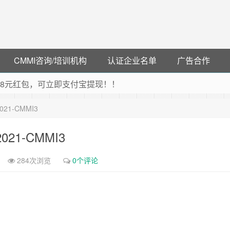
CMMI咨询/培训机构
认证企业名单
广告合作
可领38元红包，可立即支付宝提现！！
联云闪付！
-2021-CMMI3
 猛戳抢购阿里云主机
debye 可享25%折扣
y-2021-CMMI3
284次浏览
0个评论