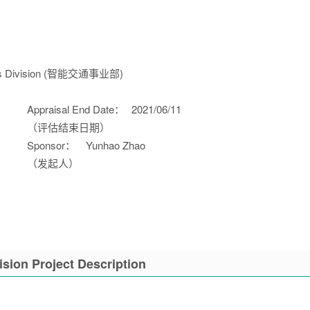
siness Division (智能交通事业部)
Appraisal End Date：
2021/06/11
（评估结束日期）
Sponsor：
Yunhao Zhao
（发起人）
ision Project Description