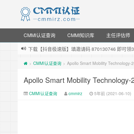
CMMI认证查询
CMMI知识库
主任评估师
下载【抖音极速版】填邀请码 870130746 即
薅羊毛啦，转账还信用卡每天领红包，猛戳体验银
CMMI认证查询
Apollo Smart Mobility Technology
>
>
指定云产品最高¥2000元代金券（限新用户） ，
老薛主机-优质海外主机服务商，猛戳抢购，推荐码co
Apollo Smart Mobility Technolog
CMMI认证查询
cmmirz
5年前 (2021-06-10)