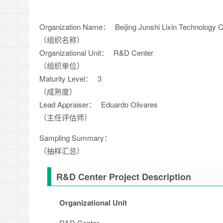
Organization Name：
Beijing Junshi Lixin Technology C
（组织名称）
Organizational Unit：
R&D Center
（组织单位）
Maturity Level：
3
（成熟度）
Lead Appraiser：
Eduardo Olivares
（主任评估师）
Sampling Summary：
（抽样汇总）
R&D Center Project Description
Organizational Unit
R&D Center