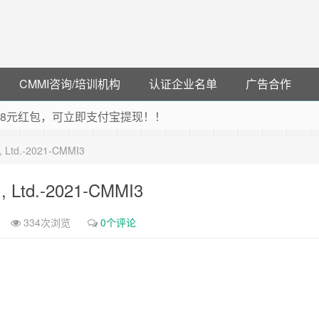
CMMI咨询/培训机构
认证企业名单
广告合作
可领38元红包，可立即支付宝提现！！
联云闪付！
o., Ltd.-2021-CMMI3
 猛戳抢购阿里云主机
debye 可享25%折扣
o., Ltd.-2021-CMMI3
334次浏览
0个评论