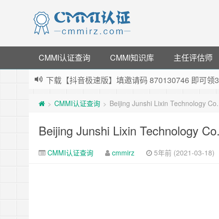
CMMI认证查询
CMMI知识库
主任评估师
下载【抖音极速版】填邀请码 870130746 即
薅羊毛啦，转账还信用卡每天领红包，猛戳体验银
CMMI认证查询
Beijing Junshi Lixin Technology C
>
>
指定云产品最高¥2000元代金券（限新用户） ，
老薛主机-优质海外主机服务商，猛戳抢购，推荐码co
Beijing Junshi Lixin Technology C
CMMI认证查询
cmmirz
5年前 (2021-03-18)