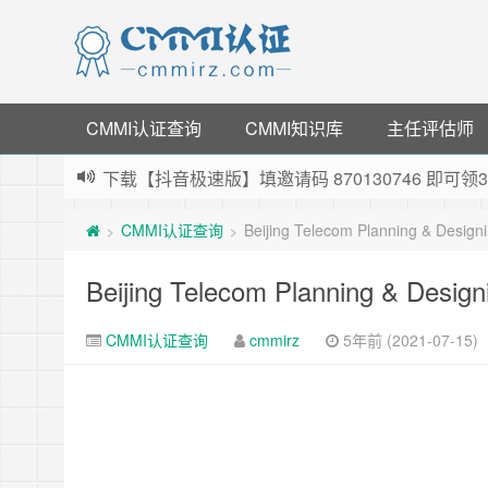
CMMI认证查询
CMMI知识库
主任评估师
下载【抖音极速版】填邀请码 870130746 即
薅羊毛啦，转账还信用卡每天领红包，猛戳体验银
CMMI认证查询
Beijing Telecom Planning & Designi
>
>
指定云产品最高¥2000元代金券（限新用户） ，
老薛主机-优质海外主机服务商，猛戳抢购，推荐码co
Beijing Telecom Planning & Design
CMMI认证查询
cmmirz
5年前 (2021-07-15)