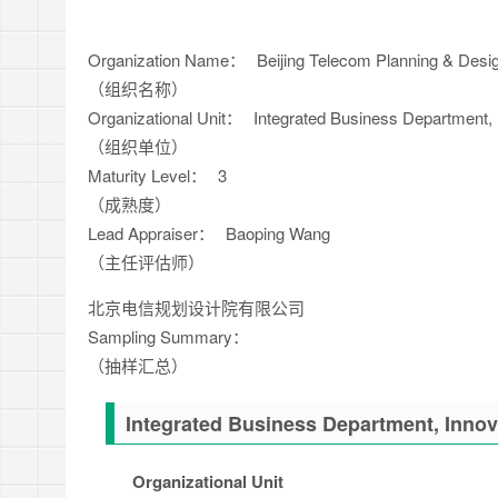
Organization Name：
Beijing Telecom Planning & Design
（组织名称）
Organizational Unit：
Integrated Business Depart
（组织单位）
Maturity Level：
3
（成熟度）
Lead Appraiser：
Baoping Wang
（主任评估师）
北京电信规划设计院有限公司
Sampling Summary：
（抽样汇总）
Integrated Business Department, Innov
Organizational Unit