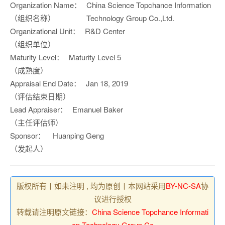
Organization Name：
China Science Topchance Information
（组织名称）
Technology Group Co.,Ltd.
Organizational Unit：
R&D Center
（组织单位）
Maturity Level：
Maturity Level 5
（成熟度）
Appraisal End Date：
Jan 18, 2019
（评估结束日期）
Lead Appraiser：
Emanuel Baker
（主任评估师）
Sponsor：
Huanping Geng
（发起人）
版权所有丨如未注明 , 均为原创丨本网站采用
BY-NC-SA
协
议进行授权
转载请注明原文链接：
China Science Topchance Informati
on Technology Group Co