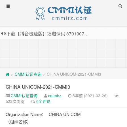
下载【抖音极速版】填邀请码 870130746 即可领38元红包，可立即支付宝提现！！
薅羊毛啦，转账还信用卡每天领红包，猛戳体验银联云闪付！
指定云产品最高¥2000元代金券（限新用户） ， 猛戳抢购阿里云主机
老薛主机-优质海外主机服务商，猛戳抢购，推荐码codebye 可享25%折扣
CMMI认证查询
CHINA UNICOM-2021-CMMI3
>
>
CHINA UNICOM-2021-CMMI3
CMMI认证查询
cmmirz
5年前 (2021-03-26)
533次浏览
0个评论
Organization Name：
CHINA UNICOM
（组织名称）