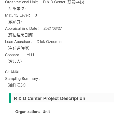
Organizational Unit：
R & D Center (研发中心)
（组织单位）
Maturity Level：
3
（成熟度）
Appraisal End Date：
2021/03/27
（评估结束日期）
Lead Appraiser：
Dilek Ozdemirci
（主任评估师）
Sponsor：
Yi Li
（发起人）
SHANXI
Sampling Summary：
（抽样汇总）
R & D Center Project Description
Organizational Unit