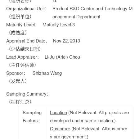
（组织名称）
d.
Organizational Unit：
Product R&D Center and Technology M
（组织单位）
anagement Department
Maturity Level：
Maturity Level 3
（成熟度）
Appraisal End Date：
Nov 22, 2013
（评估结束日期）
Lead Appraiser：
Li-Ju (Ariel) Chou
（主任评估师）
Sponsor：
Shizhao Wang
（发起人）
Sampling Summary：
（抽样汇总）
Sampling
Location
(Not Relevant: All projects are
Factors:
developed under same location.)
Customer
(Not Relevant: All customer
s are government.)