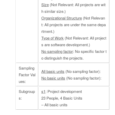
Size
(Not Relevant: All projects are wit
h similar size.)
Organizational Structure
(Not Relevan
t: All projects are under the same depa
rtment.)
Type of Work
(Not Relevant: All project
s are software development.)
No sampling factor
: No specific factor t
o distinguish the projects.
Sampling
All basic units
(No sampling factor):
Factor Val
No basic units
(No sampling factor):
ues:
Subgroup
s1
: Project development
s:
23 People, 4 Basic Units
– All basic units