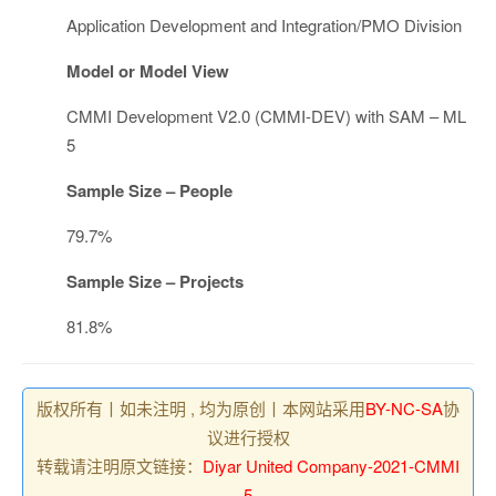
Application Development and Integration/PMO Division
Model or Model View
CMMI Development V2.0 (CMMI-DEV) with SAM – ML
5
Sample Size – People
79.7%
Sample Size – Projects
81.8%
版权所有丨如未注明 , 均为原创丨本网站采用
BY-NC-SA
协
议进行授权
转载请注明原文链接：
Diyar United Company-2021-CMMI
5