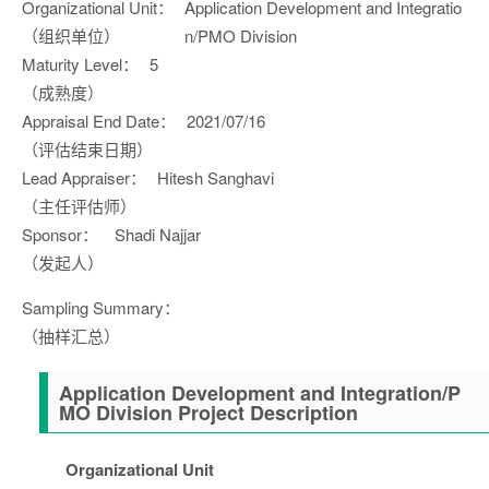
Organizational Unit：
Application Development and Integratio
（组织单位）
n/PMO Division
Maturity Level：
5
（成熟度）
Appraisal End Date：
2021/07/16
（评估结束日期）
Lead Appraiser：
Hitesh Sanghavi
（主任评估师）
Sponsor：
Shadi Najjar
（发起人）
Sampling Summary：
（抽样汇总）
Application Development and Integration/P
MO Division Project Description
Organizational Unit