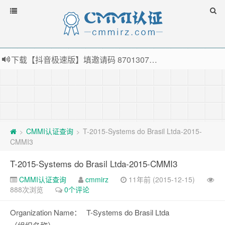
下载【抖音极速版】填邀请码 870130746 即可领38元红包，可立即支付宝提现！！
薅羊毛啦，转账还信用卡每天领红包，猛戳体验银联云闪付！
指定云产品最高¥2000元代金券（限新用户） ， 猛戳抢购阿里云主机
老薛主机-优质海外主机服务商，猛戳抢购，推荐码codebye 可享25%折扣
CMMI认证查询
T-2015-Systems do Brasil Ltda-2015-
>
>
CMMI3
T-2015-Systems do Brasil Ltda-2015-CMMI3
CMMI认证查询
cmmirz
11年前 (2015-12-15)
888次浏览
0个评论
Organization Name：
T-Systems do Brasil Ltda