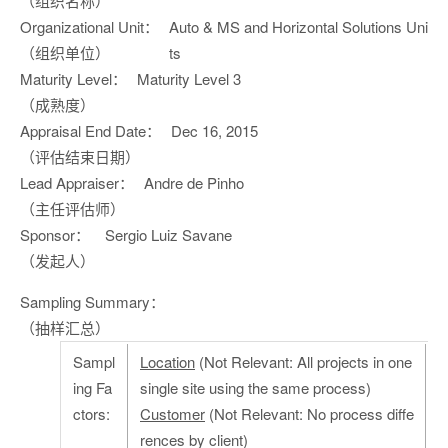
（组织名称）
Organizational Unit：
Auto & MS and Horizontal Solutions Uni
（组织单位）
ts
Maturity Level：
Maturity Level 3
（成熟度）
Appraisal End Date：
Dec 16, 2015
（评估结束日期）
Lead Appraiser：
Andre de Pinho
（主任评估师）
Sponsor：
Sergio Luiz Savane
（发起人）
Sampling Summary：
（抽样汇总）
Sampl
Location
(Not Relevant: All projects in one
ing Fa
single site using the same process)
ctors:
Customer
(Not Relevant: No process diffe
rences by client)