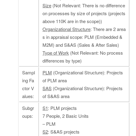
Size
(Not Relevant: There is no difference
on processes by size of projects (projects
above 110K are in the scope))
Organizational Structure
: There are 2 area
s in appraisal scope: PLM (Embedded &
M2M) and S&AS (Sales & After Sales)
Type of Work
(Not Relevant: No process
differences by type)
Sampl
PLM
(Organizational Structure): Projects
ing Fa
of PLM area
ctor V
SAS
(Organizational Structure): Projects
alues:
of S&AS area
Subgr
S1
: PLM projects
oups:
7 People, 2 Basic Units
– PLM
S2
: S&AS projects