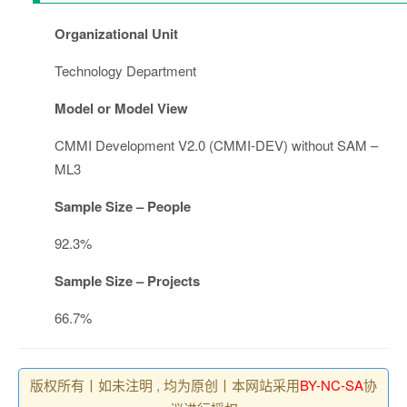
Organizational Unit
Technology Department
Model or Model View
CMMI Development V2.0 (CMMI-DEV) without SAM –
ML3
Sample Size – People
92.3%
Sample Size – Projects
66.7%
版权所有丨如未注明 , 均为原创丨本网站采用
BY-NC-SA
协