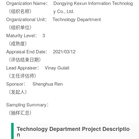
Organization Name：
Dongying Kexun Information Technolog
（组织名称）
y Co., Ltd.
Organizational Unit：
Technology Department
（组织单位）
Maturity Level：
3
（成熟度）
Appraisal End Date：
2021/03/12
（评估结束日期）
Lead Appraiser：
Vinay Gulati
（主任评估师）
Sponsor：
Shenghua Ren
（发起人）
Sampling Summary：
（抽样汇总）
Technology Department Project Descriptio
n