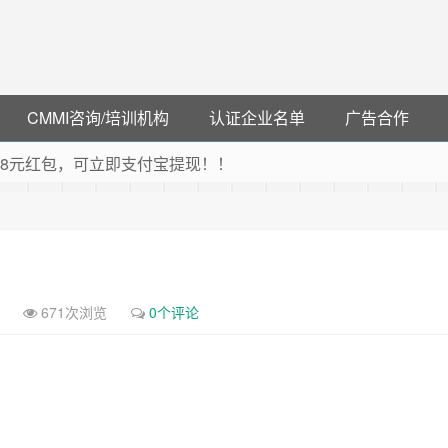
CMMI咨询/培训机构
认证企业名单
广告合作
可领38元红包，可立即支付宝提现！！
联云闪付！
 猛戳抢购阿里云主机
debye 可享25%折扣
671次浏览
0个评论