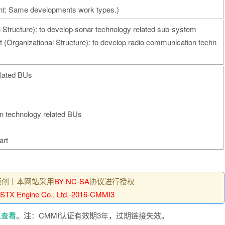
nt: Same developments work types.)
 Structure): to develop sonar technology related sub-system
t
(Organizational Structure): to develop radio communication techn
elated BUs
n technology related BUs
art
原创丨本网站采用
BY-NC-SA
协议进行授权
STX Engine Co., Ltd.-2016-CMMI3
里查看
。注：CMMI认证有效期3年，过期链接失效。