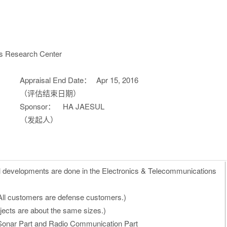
ns Research Center
Appraisal End Date：
Apr 15, 2016
（评估结束日期）
Sponsor：
HA JAESUL
（发起人）
l developments are done in the Electronics & Telecommunications
All customers are defense customers.)
ojects are about the same sizes.)
Sonar Part and Radio Communication Part