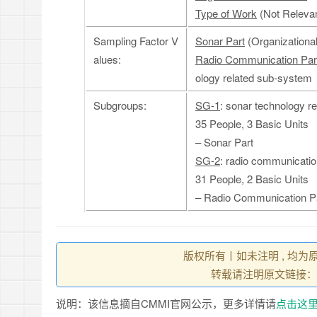
Type of Work
(Not Releva
Sampling Factor V
Sonar Part
(Organizational
alues:
Radio Communication Par
ology related sub-system
Subgroups:
SG-1
: sonar technology r
35 People, 3 Basic Units
– Sonar Part
SG-2
: radio communicatio
31 People, 2 Basic Units
– Radio Communication P
版权所有丨如未注明 , 均为
转载请注明原文链接：
说明：该信息摘自CMMI官网公示，更多详情请
点击这