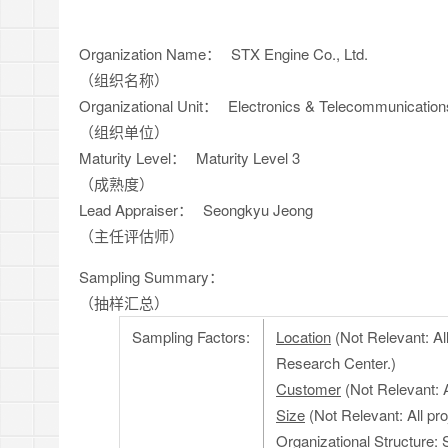
Organization Name：
STX Engine Co., Ltd.
（组织名称）
Organizational Unit：
Electronics & Telecommunicatio
（组织单位）
Maturity Level：
Maturity Level 3
（成熟度）
Lead Appraiser：
Seongkyu Jeong
（主任评估师）
Sampling Summary：
（抽样汇总）
Sampling Factors:
Location
(Not Relevant: Al
Research Center.)
Customer
(Not Relevant: 
Size
(Not Relevant: All pr
Organizational Structure
: 