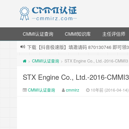
CMMI认证查询
CMMI知识库
主任评估师
下载【抖音极速版】填邀请码 870130746 即
薅羊毛啦，转账还信用卡每天领红包，猛戳体验银
CMMI认证查询
STX Engine Co., Ltd.-2016-CMMI3
>
>
指定云产品最高¥2000元代金券（限新用户） ，
老薛主机-优质海外主机服务商，猛戳抢购，推荐码co
STX Engine Co., Ltd.-2016-CMMI3
CMMI认证查询
cmmirz
10年前 (2016-04-14)