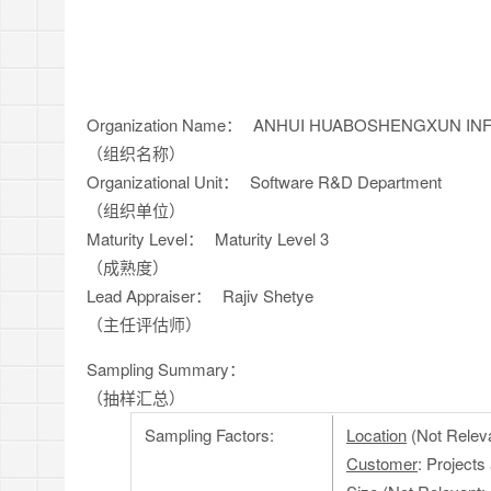
Organization Name：
ANHUI HUABOSHENGXUN INF
（组织名称）
Organizational Unit：
Software R&D Department
（组织单位）
Maturity Level：
Maturity Level 3
（成熟度）
Lead Appraiser：
Rajiv Shetye
（主任评估师）
Sampling Summary：
（抽样汇总）
Sampling Factors:
Location
(Not Relevan
Customer
: Projects