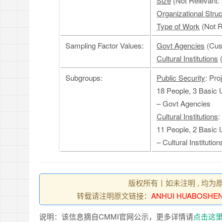
Size
(Not Relevant: 
Organizational Struc
Type of Work
(Not R
Sampling Factor Values:
Govt Agencies
(Cust
Cultural Institutions
(
Subgroups:
Public Security
: Pro
18 People, 3 Basic 
– Govt Agencies
Cultural Institutions
:
11 People, 2 Basic 
– Cultural Institution
版权所有丨如未注明 , 均为
转载请注明原文链接：
ANHUI HUABOSHEN
说明：该信息摘自CMMI官网公示，更多详情请
点击这