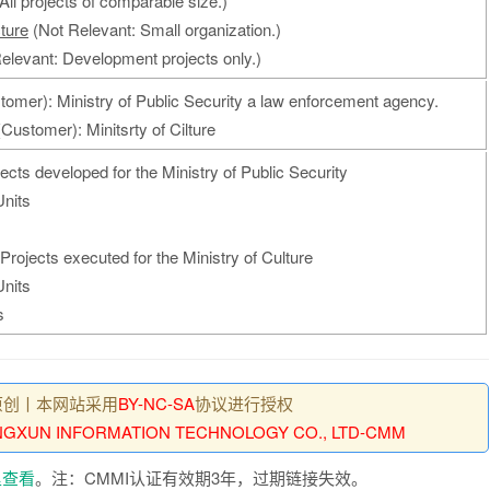
All projects of comparable size.)
ture
(Not Relevant: Small organization.)
elevant: Development projects only.)
omer): Ministry of Public Security a law enforcement agency.
Customer): Minitsrty of Cilture
jects developed for the Ministry of Public Security
Units
 Projects executed for the Ministry of Culture
Units
s
原创丨本网站采用
BY-NC-SA
协议进行授权
GXUN INFORMATION TECHNOLOGY CO., LTD-CMM
里查看
。注：CMMI认证有效期3年，过期链接失效。