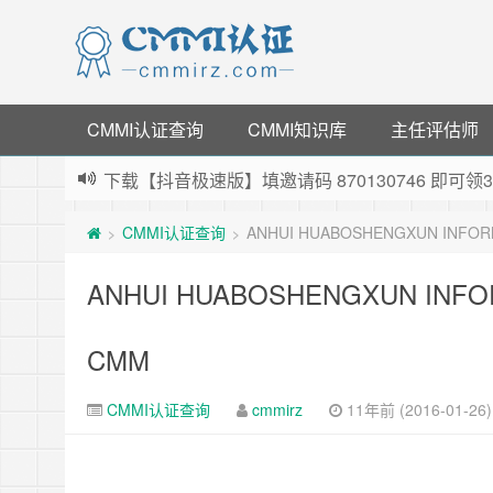
CMMI认证查询
CMMI知识库
主任评估师
下载【抖音极速版】填邀请码 870130746 即
薅羊毛啦，转账还信用卡每天领红包，猛戳体验银
CMMI认证查询
ANHUI HUABOSHENGXUN INFOR
>
>
指定云产品最高¥2000元代金券（限新用户） ，
老薛主机-优质海外主机服务商，猛戳抢购，推荐码co
ANHUI HUABOSHENGXUN INFOR
CMM
CMMI认证查询
cmmirz
11年前 (2016-01-26)