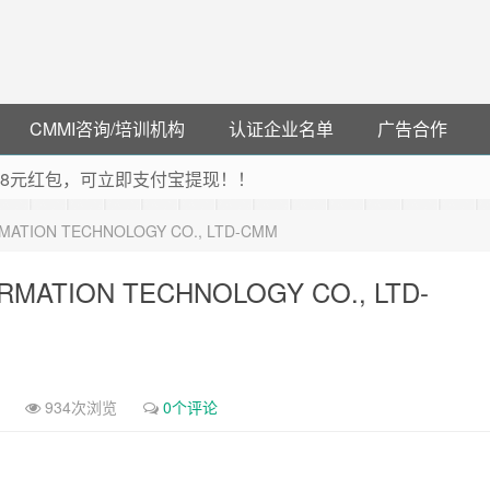
CMMI咨询/培训机构
认证企业名单
广告合作
可领38元红包，可立即支付宝提现！！
联云闪付！
MATION TECHNOLOGY CO., LTD-CMM
 猛戳抢购阿里云主机
debye 可享25%折扣
MATION TECHNOLOGY CO., LTD-
934次浏览
0个评论