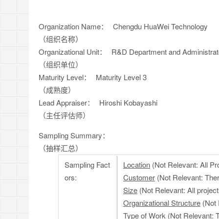
Organization Name：
Chengdu HuaWei Technology
（组织名称）
Organizational Unit：
R&D Department and Administrat
（组织单位）
Maturity Level：
Maturity Level 3
（成熟度）
Lead Appraiser：
Hiroshi Kobayashi
（主任评估师）
Sampling Summary：
（抽样汇总）
Sampling Fact
Location
(Not Relevant: All Pro
ors:
Customer
(Not Relevant: Ther
Size
(Not Relevant: All project
Organizational Structure
(Not 
Type of Work
(Not Relevant: T