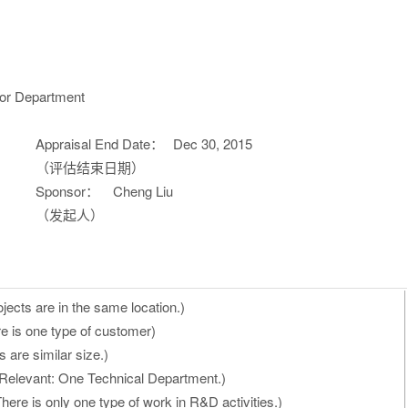
or Department
Appraisal End Date：
Dec 30, 2015
（评估结束日期）
Sponsor：
Cheng Liu
（发起人）
jects are in the same location.)
e is one type of customer)
s are similar size.)
Relevant: One Technical Department.)
here is only one type of work in R&D activities.)