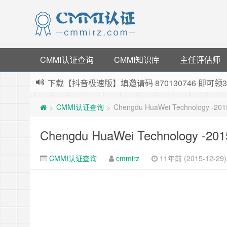
CMMI认证查询
CMMI知识库
主任评估师
下载【抖音极速版】填邀请码 870130746 即
薅羊毛啦，转账还信用卡每天领红包，猛戳体验银
CMMI认证查询
Chengdu HuaWei Technology -20
>
>
指定云产品最高¥2000元代金券（限新用户） ，
老薛主机-优质海外主机服务商，猛戳抢购，推荐码co
Chengdu HuaWei Technology -20
CMMI认证查询
cmmirz
11年前 (2015-12-29)