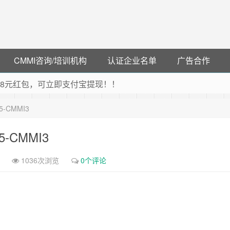
CMMI咨询/培训机构
认证企业名单
广告合作
可领38元红包，可立即支付宝提现！！
联云闪付！
15-CMMI3
 猛戳抢购阿里云主机
debye 可享25%折扣
15-CMMI3
1036次浏览
0个评论