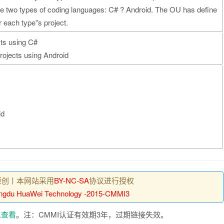
se two types of coding languages: C# ? Android. The OU has define
 each type”s project.
ts using C#
ojects using Android
id
原创丨本网站采用
BY-NC-SA
协议进行授权
ngdu HuaWei Technology -2015-CMMI3
里查看
。注：CMMI认证有效期3年，过期链接失效。