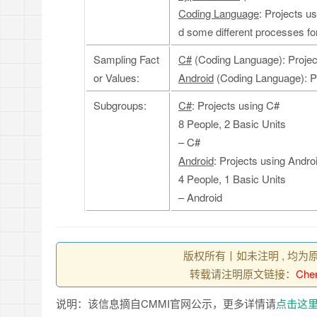
Coding Language
: Projects u
d some different processes for
Sampling Fact
C#
(Coding Language): Projec
or Values:
Android
(Coding Language): Pr
Subgroups:
C#
: Projects using C#
8 People, 2 Basic Units
– C#
Android
: Projects using Andro
4 People, 1 Basic Units
– Android
版权所有丨如未注明 , 均为
转载请注明原文链接：
Che
说明：该信息摘自CMMI官网公示，更多详情请
点击这