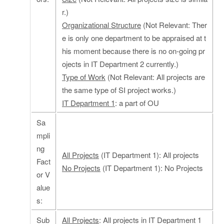
r.)
Organizational Structure
(Not Relevant: Ther
e is only one department to be appraised at t
his moment because there is no on-going pr
ojects in IT Department 2 currently.)
Type of Work
(Not Relevant: All projects are
the same type of SI project works.)
IT Department 1
: a part of OU
Sa
mpli
ng
All Projects
(IT Department 1): All projects
Fact
No Projects
(IT Department 1): No Projects
or V
alue
s:
Sub
All Projects
: All projects in IT Department 1