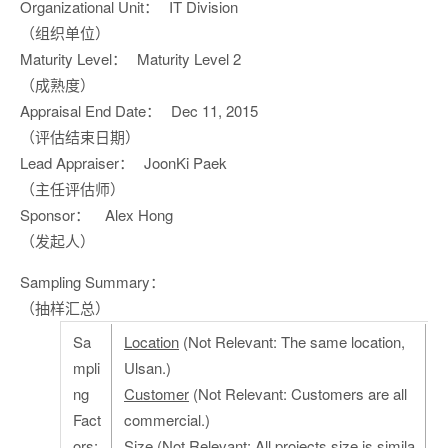
Organizational Unit：
IT Division
（组织单位）
Maturity Level：
Maturity Level 2
（成熟度）
Appraisal End Date：
Dec 11, 2015
（评估结束日期）
Lead Appraiser：
JoonKi Paek
（主任评估师）
Sponsor：
Alex Hong
（发起人）
Sampling Summary：
（抽样汇总）
Sa
Location
(Not Relevant: The same location,
mpli
Ulsan.)
ng
Customer
(Not Relevant: Customers are all
Fact
commercial.)
ors:
Size
(Not Relevant: All projects size is simila