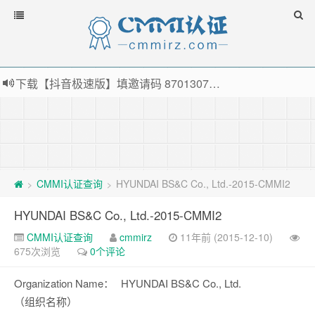
下载【抖音极速版】填邀请码 870130746 即可领38元红包，可立即支付宝提现！！
薅羊毛啦，转账还信用卡每天领红包，猛戳体验银联云闪付！
指定云产品最高¥2000元代金券（限新用户） ， 猛戳抢购阿里云主机
老薛主机-优质海外主机服务商，猛戳抢购，推荐码codebye 可享25%折扣
CMMI认证查询
HYUNDAI BS&C Co., Ltd.-2015-CMMI2
>
>
HYUNDAI BS&C Co., Ltd.-2015-CMMI2
CMMI认证查询
cmmirz
11年前 (2015-12-10)
675次浏览
0个评论
Organization Name：
HYUNDAI BS&C Co., Ltd.
（组织名称）