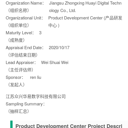
Organization Name：
Jiangsu Zhongxing Huayi Digital Techn
（组织名称）
ology Co., Ltd.
Organizational Unit：
Product Development Center (产品研发
（组织单位）
中心 )
Maturity Level：
3
（成熟度）
Appraisal End Date：
2020/10/17
（评估结束日期）
Lead Appraiser：
Wei Shuai Wei
（主任评估师）
Sponsor：
ren liu
（发起人）
江苏众兴华易数字科技有限公司
Sampling Summary：
（抽样汇总）
Product Development Center Project Descri