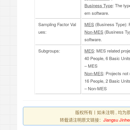
Business Type
: The typ
em software.
Sampling Factor Val
MES
(Business Type): P
ues:
Non-MES
(Business Typ
software.
Subgroups:
MES
: MES related proje
40 People, 6 Basic Unit
– MES
Non-MES
: Projects not
16 People, 2 Basic Unit
– Non-MES
版权所有丨如未注明 , 均为
转载请注明原文链接：
Jiangsu Jinhe