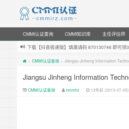
CMMI认证查询
CMMI知识库
主任评估师
下载【抖音极速版】填邀请码 870130746 即
薅羊毛啦，转账还信用卡每天领红包，猛戳体验银
CMMI认证查询
Jiangsu Jinheng Information Tech
>
>
指定云产品最高¥2000元代金券（限新用户） ，
老薛主机-优质海外主机服务商，猛戳抢购，推荐码co
Jiangsu Jinheng Information Tech
CMMI认证查询
cmmirz
13年前 (2013-07-05)