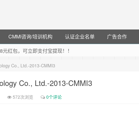
CMMI咨询/培训机构
认证企业名单
广告合作
可领38元红包，可立即支付宝提现！！
联云闪付！
nology Co., Ltd.-2013-CMMI3
 猛戳抢购阿里云主机
debye 可享25%折扣
nology Co., Ltd.-2013-CMMI3
572次浏览
0个评论