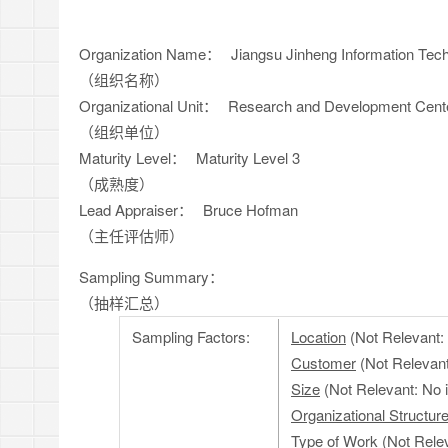
Organization Name：
Jiangsu Jinheng Information Tech
（组织名称）
Organizational Unit：
Research and Development Cent
（组织单位）
Maturity Level：
Maturity Level 3
（成熟度）
Lead Appraiser：
Bruce Hofman
（主任评估师）
Sampling Summary：
（抽样汇总）
Sampling Factors:
Location
(Not Relevant: 
Customer
(Not Relevant
Size
(Not Relevant: No i
Organizational Structur
Type of Work
(Not Relev