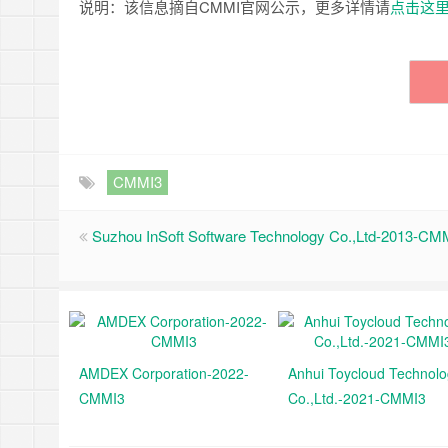
说明：该信息摘自CMMI官网公示，更多详情请
点击这
CMMI3
Suzhou InSoft Software Technology Co.,Ltd-2013-CM
AMDEX Corporation-2022-
Anhui Toycloud Technol
CMMI3
Co.,Ltd.-2021-CMMI3