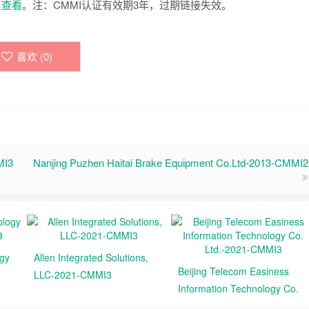
里查看
。注：CMMI认证有效期3年，过期链接失效。
喜欢 (
0
)
MI3
Nanjing Puzhen Haitai Brake Equipment Co.Ltd-2013-CMMI2
ogy
Allen Integrated Solutions,
Beijing Telecom Easiness
LLC-2021-CMMI3
Information Technology Co.
Ltd.-2021-CMMI3