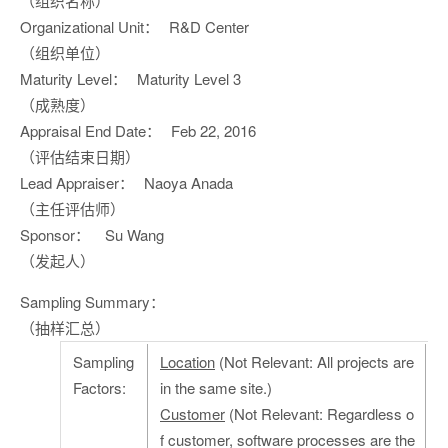
（组织名称）
Organizational Unit：
R&D Center
（组织单位）
Maturity Level：
Maturity Level 3
（成熟度）
Appraisal End Date：
Feb 22, 2016
（评估结束日期）
Lead Appraiser：
Naoya Anada
（主任评估师）
Sponsor：
Su Wang
（发起人）
Sampling Summary：
（抽样汇总）
Sampling
Location
(Not Relevant: All projects are
Factors:
in the same site.)
Customer
(Not Relevant: Regardless o
f customer, software processes are the