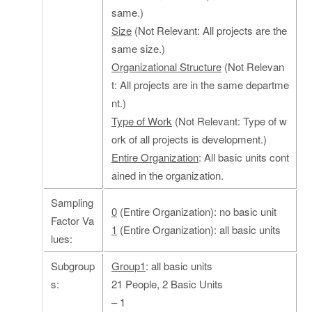
same.)
Size
(Not Relevant: All projects are the
same size.)
Organizational Structure
(Not Relevan
t: All projects are in the same departme
nt.)
Type of Work
(Not Relevant: Type of w
ork of all projects is development.)
Entire Organization
: All basic units cont
ained in the organization.
Sampling
0
(Entire Organization): no basic unit
Factor Va
1
(Entire Organization): all basic units
lues:
Subgroup
Group1
: all basic units
s:
21 People, 2 Basic Units
– 1