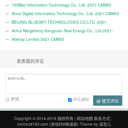
100Bao Information Technology Co., Ltd.-2021-CMMI3
Anrui Digital Information Technology Co., Ltd.-2021-CMMI3
BEIJING BLUESKY TECHNOLOGIES CO,LTD.-2021-
CMMI3
Anhui Mingsheng Kangyuan New Energy Co., Ltd-2021-
CMMI3
Atishay Limited-2021-CMMI3
发表我的评论
表情
评论通知
提交评论
Copyright © 2014-2019 版权所有 |
网站地图
联系方式：
cmmirz#163.com (发信时#换成@)
Theme by
逗包儿