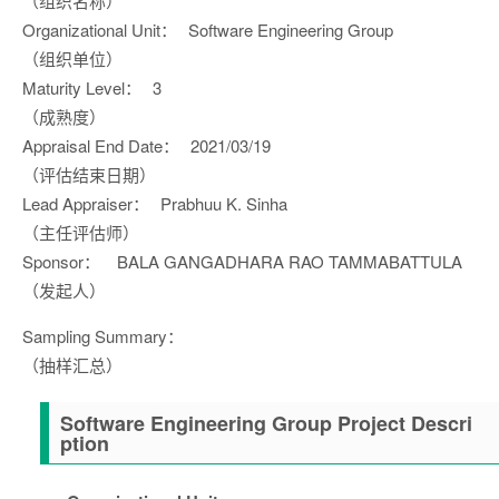
（组织名称）
Organizational Unit：
Software Engineering Group
（组织单位）
Maturity Level：
3
（成熟度）
Appraisal End Date：
2021/03/19
（评估结束日期）
Lead Appraiser：
Prabhuu K. Sinha
（主任评估师）
Sponsor：
BALA GANGADHARA RAO TAMMABATTULA
（发起人）
Sampling Summary：
（抽样汇总）
Software Engineering Group Project Descri
ption