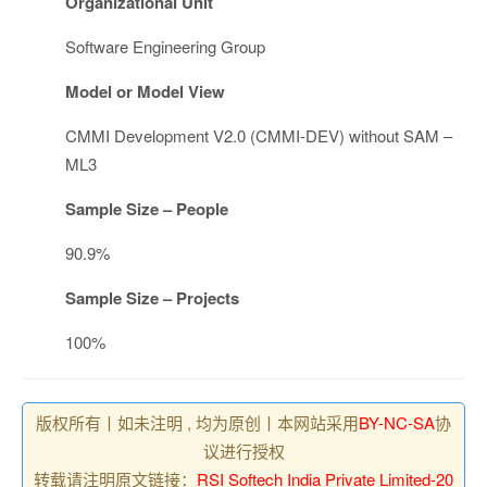
Organizational Unit
Software Engineering Group
Model or Model View
CMMI Development V2.0 (CMMI-DEV) without SAM –
ML3
Sample Size – People
90.9%
Sample Size – Projects
100%
版权所有丨如未注明 , 均为原创丨本网站采用
BY-NC-SA
协
议进行授权
转载请注明原文链接：
RSI Softech India Private Limited-20